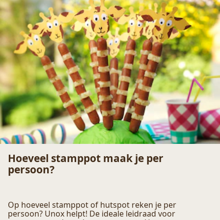
Hoelang moet boerenkool koken?
Boerenkool is een typisch Hollandse supergroente.
Met de kooktips van Unox maak jij heel eenvoudig
boerenkool – van stamppot tot verrassende recepten.