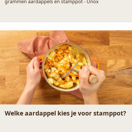
Hoeveel stamppot maak je per
persoon?
Op hoeveel stamppot of hutspot reken je per
persoon? Unox helpt! De ideale leidraad voor
grammen aardappels en stamppot - Unox