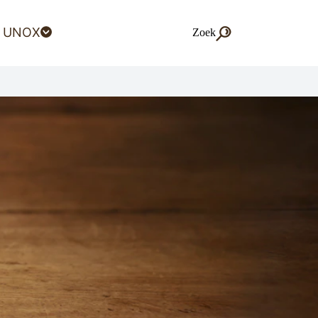
 UNOX
Zoek
Zoek