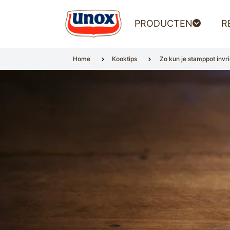
PRODUCTEN
R
Home
Kooktips
Zo kun je stamppot invr