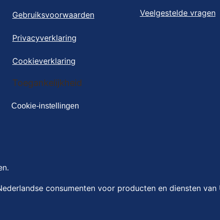
Veelgestelde vragen
Gebruiksvoorwaarden
Privacyverklaring
Cookieverklaring
Cookie-instellingen
Toegankelijkheid
Cookie-instellingen
en.
Nederlandse consumenten voor producten en diensten van U