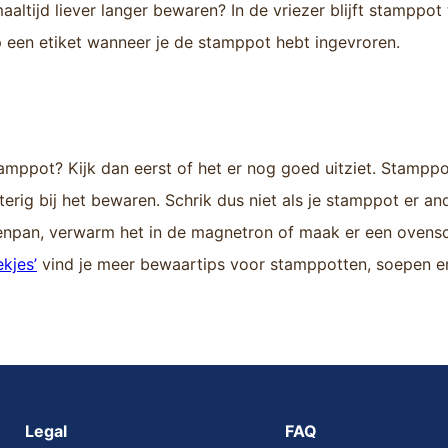
maaltijd liever langer bewaren? In de vriezer blijft stampp
op een etiket wanneer je de stamppot hebt ingevroren.
stamppot? Kijk dan eerst of het er nog goed uitziet. Stampp
erig bij het bewaren. Schrik dus niet als je stamppot er and
npan, verwarm het in de magnetron of maak er een ovensc
ekjes’
vind je meer bewaartips voor stamppotten, soepen en
Legal
FAQ