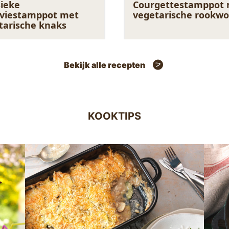
sieke
Courgettestamppot
jviestamppot met
vegetarische rookwo
tarische knaks
Bekijk alle recepten
KOOKTIPS