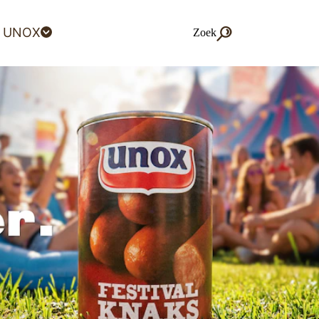
 UNOX
Zoek
Zoek