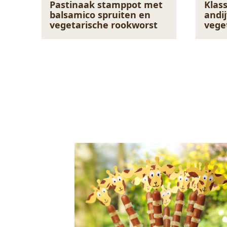
Pastinaak stamppot met
Klas
balsamico spruiten en
andi
vegetarische rookworst
vege