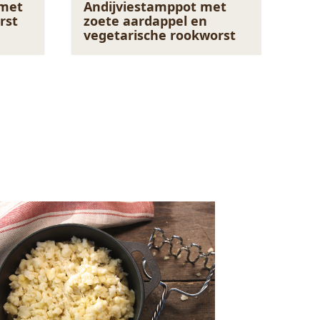
 met
Andijviestamppot met
rst
zoete aardappel en
vegetarische rookworst