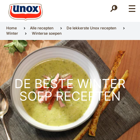
Zoek
Zoek
Home
Alle recepten
De lekkerste Unox recepten
Winter
Winterse soepen
DE BESTE WINTER
SOEP RECEPTEN