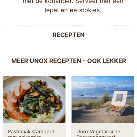
met de koriander. Serveer met een
lepel en eetstokjes.
RECEPTEN
MEER UNOX RECEPTEN - OOK LEKKER
Pastinaak stamppot
Unox Vegetarische
met balsamico
Erwtensoeptaart