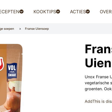
ECEPTEN
KOOKTIPS
ACTIES
OVER
ge soepen
Franse Uiensoep
Fran
Uie
Unox Franse Ui
vegetarische 
groenten. Ook
AddThis is di