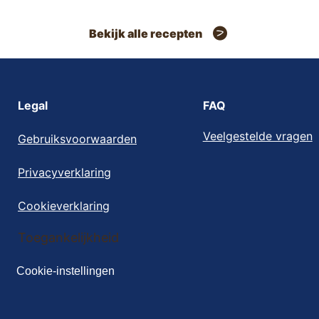
Bekijk alle recepten
Legal
FAQ
Veelgestelde vragen
Gebruiksvoorwaarden
Privacyverklaring
Cookieverklaring
Cookie-instellingen
Toegankelijkheid
Cookie-instellingen