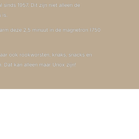
inds 1957. Dit zijn niet alleen de
 is.
rwarm deze 2,5 minuut in de magnetron (750
maar ook rookworsten, knaks, snacks en
. Dat kan alleen maar Unox zijn!