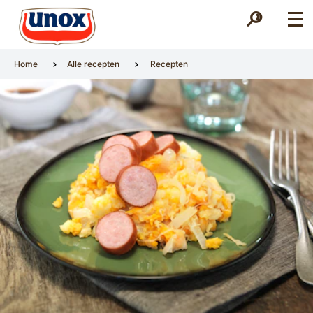
Zoek
Zoek
Home
Alle recepten
Recepten