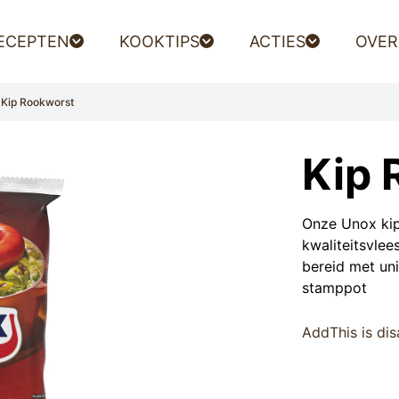
ECEPTEN
KOOKTIPS
ACTIES
OVER
Kip Rookworst
Kip 
Onze Unox ki
kwaliteitsvlee
bereid met uni
stamppot
AddThis is di