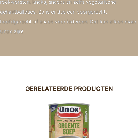
rookworsten, knaks, snacks en zelfs vegetarische
gehaktballetjes. Zo is er dus een voorgerecht,
hoofdgerecht of snack voor iedereen. Dat kan alleen maar
Unox zijn!
GERELATEERDE PRODUCTEN